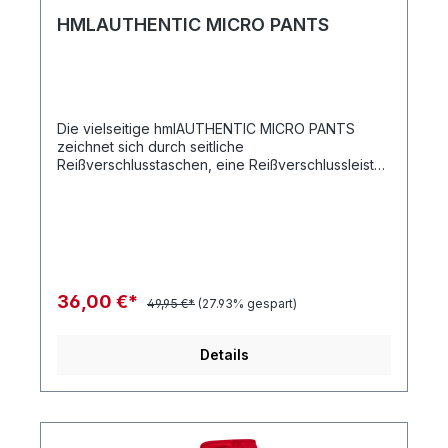
HMLAUTHENTIC MICRO PANTS
Die vielseitige hmlAUTHENTIC MICRO PANTS
zeichnet sich durch seitliche
Reißverschlusstaschen, eine Reißverschlussleiste
am Saum, eine verstellbare Zugschnur im Bund
und eingefasste elastische Bündchen aus. Sie ist
aus einem gewebten Stoff mit Futter aus Mesh und
Taft gefertigt und bietet somit hervorragenden
Tragekomfort. Die legendären hummel Winkel an
den Seiten sowie ein gedrucktes Logo auf einem
Bein verleihen der funktionalen Hose einen
36,00 €*
49,95 €*
(27.93% gespart)
stylishen Look. Hauptmaterial: Gewebter Stoff /
Passe: Mesh-Material / Futter: TaftGedrucktes
LogoWinkelband an den SeitenZugschnur im
Details
BundSeitliche
ReißverschlusstaschenReißverschlussleiste am
SaumEingefasste elastische BündchenQualität:
Hauptmaterial: 100 % Polyester / Passe: 100 %
Polyester / Futter: 100 % Polyester