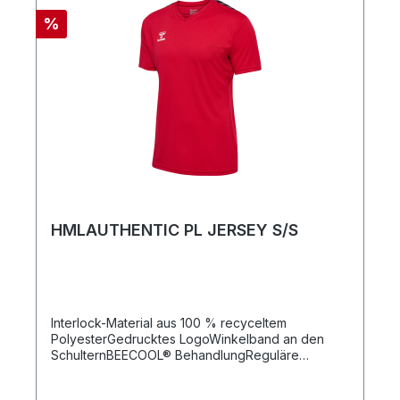
%
HMLAUTHENTIC PL JERSEY S/S
Interlock-Material aus 100 % recyceltem
PolyesterGedrucktes LogoWinkelband an den
SchulternBEECOOL® BehandlungReguläre
Passform