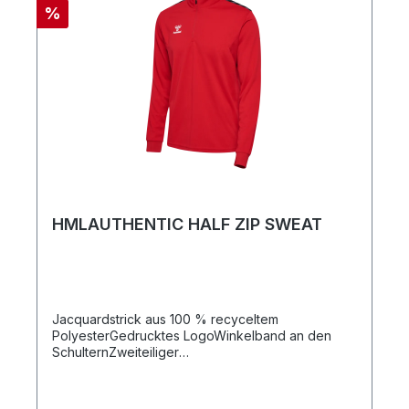
%
HMLAUTHENTIC HALF ZIP SWEAT
Jacquardstrick aus 100 % recyceltem
PolyesterGedrucktes LogoWinkelband an den
SchulternZweiteiliger
ReißverschlussschutzReguläre PassformQualität:
100 % Polyester