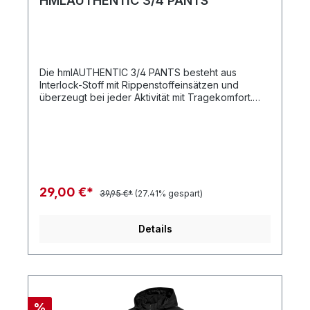
HMLAUTHENTIC 3/4 PANTS
Die hmlAUTHENTIC 3/4 PANTS besteht aus
Interlock-Stoff mit Rippenstoffeinsätzen und
überzeugt bei jeder Aktivität mit Tragekomfort.
Diese dreiviertellange Hose ist äußerst
atmungsaktiv und verfügt zudem über die
BEECOOL® Technologie, die dich kühl hält und
schnell trocknende Eigenschaften bietet. Sie
besitzt eine Zugschnur im Bund und seitliche
Reißverschlusstaschen. Das Winkelband und das
gedruckte Logo runden diese funktionale hummel
29,00 €*
39,95 €*
(27.41% gespart)
Hose stylish ab. Interlock-
StoffRippstoffGedrucktes LogoWinkelband an den
SeitenSeitliche ReißverschlusstascheZugschnur im
Details
BundBEECOOL®
TechnologieDreiviertellängeQualität:
Hauptmaterial: 100 % Polyester / Einsatz: 97 %
Polyester, 3 % Elasthan
%