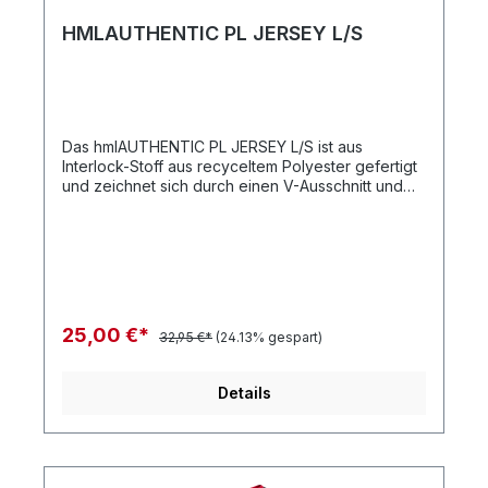
HMLAUTHENTIC PL JERSEY L/S
Das hmlAUTHENTIC PL JERSEY L/S ist aus
Interlock-Stoff aus recyceltem Polyester gefertigt
und zeichnet sich durch einen V-Ausschnitt und
lange Ärmel aus. Es verfügt über die BEECOOL®
Technologie, die schnell trocknende
Eigenschaften und hervorragende
Atmungsaktivität während des Trainings bietet. Die
charakteristischen hummel Winkel auf den
Schultern werden von einem gedruckten Logo auf
der Brust ergänzt. Interlock-StoffGedrucktes
25,00 €*
32,95 €*
(24.13% gespart)
LogoWinkelband an den SchulternLange ÄrmelV-
AusschnittRecycelter PolyesterBEECOOL®
TechnologieQualität: 100 % Polyester
Details