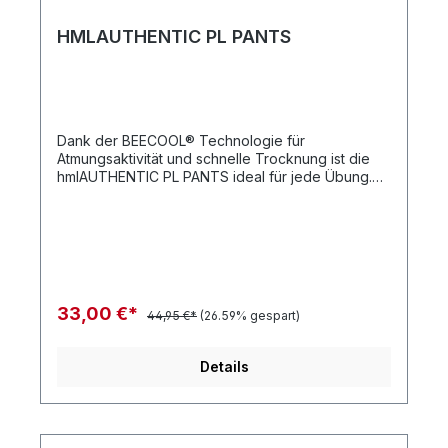
HMLAUTHENTIC PL PANTS
Dank der BEECOOL® Technologie für
Atmungsaktivität und schnelle Trocknung ist die
hmlAUTHENTIC PL PANTS ideal für jede Übung.
Sie verfügt über eine verstellbare Zugschnur im
Bund, seitliche Reißverschlusstaschen und eine
Reißverschlussleiste am Saum. Der Interlock-Stoff
aus recyceltem Polyester sorgt für
Strapazierfähigkeit und eine flexible Passform.
Seitliche Winkel und ein gedrucktes Logo runden
den Look ab. Interlock-StoffGedrucktes
33,00 €*
44,95 €*
(26.59% gespart)
LogoWinkelband an den SeitenSeitliche
ReißverschlusstaschenZugschnur im
BundBEECOOL® TechnologieQualität: 100 %
Details
Polyester