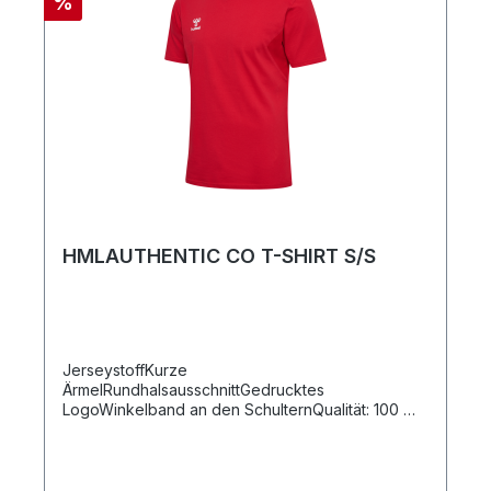
%
ErwachsenengrößenSeitliche
ReißverschlusstaschenVerdeckte Front-
ReißverschlussöffnungKlettverschlussWindschutz
bündchen mit DaumenlochInnentasche mit
ReißverschlussQualität: Hauptmaterial: 100 %
Polyester / Windschutzbündchen: 95 % Polyester,
5 % Elasthan / Futter: 100 % Polyester /
Polsterung: 100 % Polyester
HMLAUTHENTIC CO T-SHIRT S/S
JerseystoffKurze
ÄrmelRundhalsausschnittGedrucktes
LogoWinkelband an den SchulternQualität: 100 %
Baumwolle