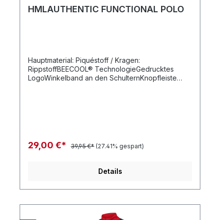
HMLAUTHENTIC FUNCTIONAL POLO
Hauptmaterial: Piquéstoff / Kragen:
RippstoffBEECOOL® TechnologieGedrucktes
LogoWinkelband an den SchulternKnopfleiste
vorneKurze Ärmel
29,00 €*
39,95 €*
(27.41% gespart)
Details