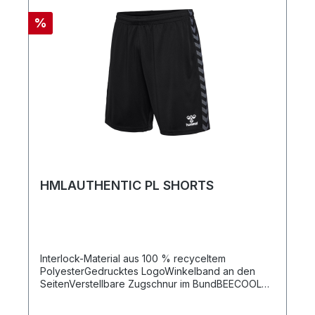
%
HMLAUTHENTIC PL SHORTS
Interlock-Material aus 100 % recyceltem
PolyesterGedrucktes LogoWinkelband an den
SeitenVerstellbare Zugschnur im BundBEECOOL®
BehandlungReguläre PassformQualität: 100 %
Polyester