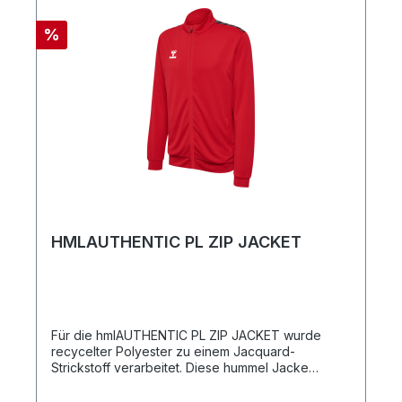
gerippte BündchenZweiteiliger
ReißverschlussschutzQualität: Hauptmaterial:
%
100 % Polyester / Kapuzenfutter: 100 % Polyester
HMLAUTHENTIC PL ZIP JACKET
Für die hmlAUTHENTIC PL ZIP JACKET wurde
recycelter Polyester zu einem Jacquard-
Strickstoff verarbeitet. Diese hummel Jacke
verfügt über einen hohen Kragen mit Front-
Reißverschluss, seitliche Reißverschlusstaschen