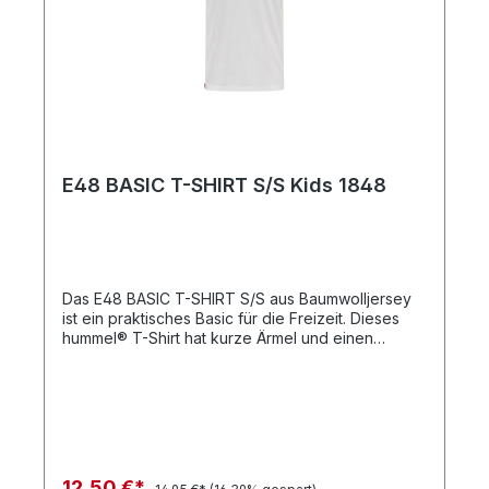
E48 BASIC T-SHIRT S/S Kids 1848
Das E48 BASIC T-SHIRT S/S aus Baumwolljersey
ist ein praktisches Basic für die Freizeit. Dieses
hummel® T-Shirt hat kurze Ärmel und einen
Rundhalsausschnitt. Das Logoetikett in
Kontrastfarben am Saum rundet das Design ab.
BaumwolljerseyRundhalsausschnittKurze
ÄrmelQualität: 100 % Baumwolle
12,50 €*