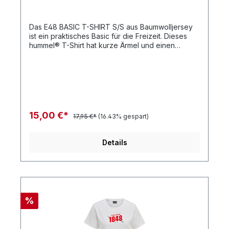
Das E48 BASIC T-SHIRT S/S aus Baumwolljersey
ist ein praktisches Basic für die Freizeit. Dieses
hummel® T-Shirt hat kurze Ärmel und einen
Rundhalsausschnitt. Das Logoetikett in
Kontrastfarben am Saum rundet das Design ab.
BaumwolljerseyRundhalsausschnittKurze
ÄrmelQualität: 100 % Baumwolle
15,00 €*
17,95 €*
(16.43% gespart)
Details
%