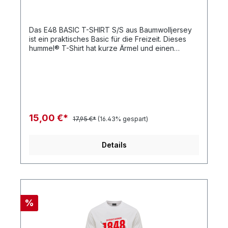
Das E48 BASIC T-SHIRT S/S aus Baumwolljersey
ist ein praktisches Basic für die Freizeit. Dieses
hummel® T-Shirt hat kurze Ärmel und einen
Rundhalsausschnitt. Das Logoetikett in
Kontrastfarben am Saum rundet das Design ab.
BaumwolljerseyRundhalsausschnittKurze
ÄrmelQualität: 100 % Baumwolle
15,00 €*
17,95 €*
(16.43% gespart)
Details
%