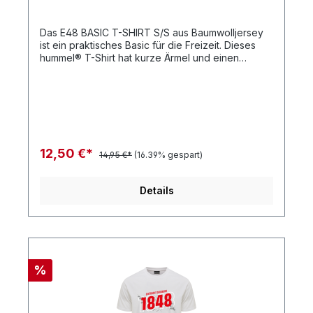
Das E48 BASIC T-SHIRT S/S aus Baumwolljersey
ist ein praktisches Basic für die Freizeit. Dieses
hummel® T-Shirt hat kurze Ärmel und einen
Rundhalsausschnitt. Das Logoetikett in
Kontrastfarben am Saum rundet das Design ab.
BaumwolljerseyRundhalsausschnittKurze
ÄrmelQualität: 100 % Baumwolle
12,50 €*
14,95 €*
(16.39% gespart)
Details
%